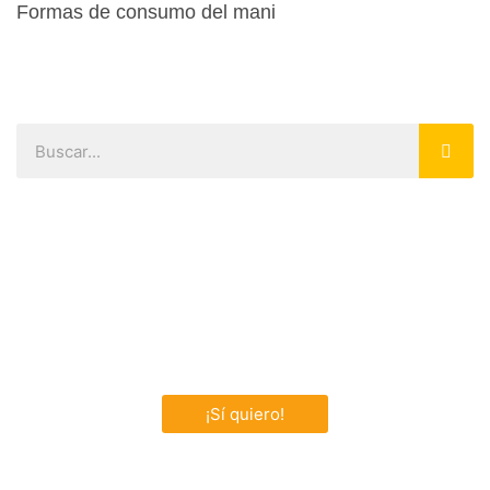
Formas de consumo del mani
Search
¿Querés comer un snack rico y saludable?
Tenemos barritas nutritivas para vos
¡Sí quiero!