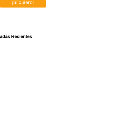
¡Sí quiero!
radas Recientes