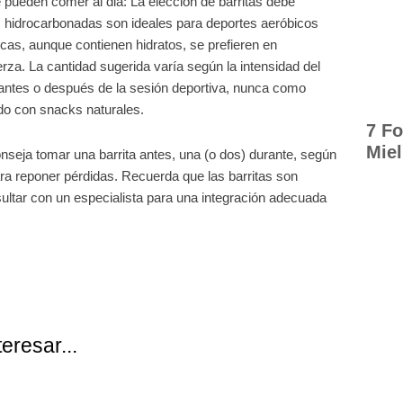
 pueden comer al dia: La elección de barritas debe
Las hidrocarbonadas son ideales para deportes aeróbicos
icas, aunque contienen hidratos, se prefieren en
rza. La cantidad sugerida varía según la intensidad del
antes o después de la sesión deportiva, nunca como
ndo con snacks naturales.
7 Fo
Miel
onseja tomar una barrita antes, una (o dos) durante, según
 para reponer pérdidas. Recuerda que las barritas son
ltar con un especialista para una integración adecuada
eresar...