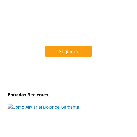
¿Querés comer un snack rico y saludable?
Tenemos barritas nutritivas para vos
¡Sí quiero!
Entradas Recientes